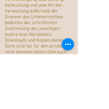
Verbreitung und jede Art der
Verwertung außerhalb der
Grenzen des Urheberrechtes
bedürfen der schriftlichen
Zustimmung des jeweiligen
Autors bzw. Herstellers.
Downloads und Kopien dieser
Seite sind nur für den privaten,
nicht kommerziellen Gebrauch
gestattet.
Soweit die Inhalte auf dieser
Seite nicht vom Betreiber erstellt
wurden, werden die
Urheberrechte Dritter beachtet.
Insbesondere werden Inhalte
Dritter als solche gekennzeichnet.
Sollten Sie trotzdem auf eine