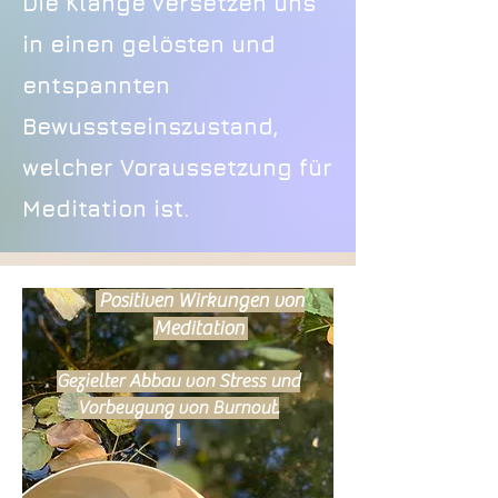
Die Klänge versetzen uns
in einen gelösten und
entspannten
Bewusstseinszustand,
welcher Voraussetzung für
Meditation ist.
Positiven Wirkungen von
Meditation
Gezielter Abbau von Stress und
Vorbeugung von Burnout.
.