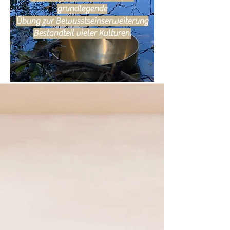
grundlegende
Übung zur Bewusstseinserweiterung
Bestandteil vieler Kulturen.